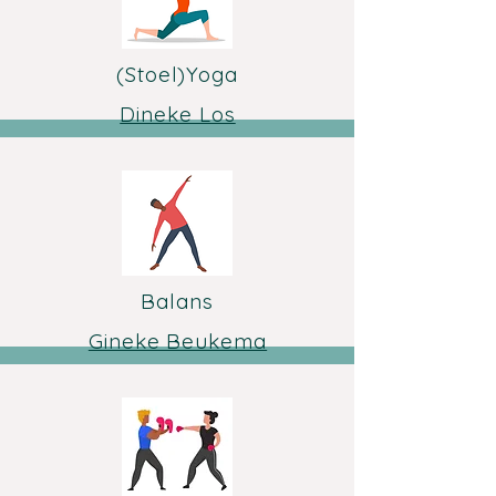
(Stoel)Yoga
Dineke Los
Balans
Gineke Beukema