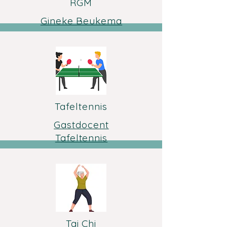
RGM
Gineke Beukema
Tafeltennis
Gastdocent
Tafeltennis
Tai Chi