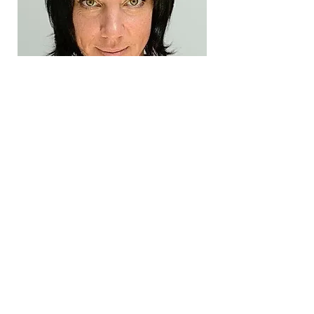
Inschrijven
Word lid van onze Facebook groep
Rondje Park
Onze nieuwsbrief
ontvangen?