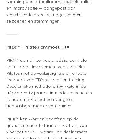
warming-ups tot ballroom, klassiek ballet 
en improvisatie — aangepast aan 
verschillende niveaus, mogelijkheden, 
seizoenen en stemmingen.
⸻
PIRX™ – Pilates ontmoet TRX
PIRX™ combineert de precisie, controle 
en full-body involvement van klassieke 
Pilates met de veelzijdigheid en directe 
feedback van TRX suspension training. 
Deze unieke methode, ontwikkeld in de 
afgelopen 12 jaar en inmiddels erkend als 
handelsmerk, biedt een veilige en 
aanpasbare manier van trainen.
PIRX™ kan worden beoefend op de 
grond, zittend of staand — kortom, van 
vloer tot deur — waarbij de deelnemers 
worden ondersteund naar hun eigen 