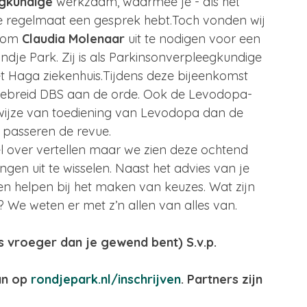
gkundige 
werkzaam, waarmee je - als het 
ge regelmaat een gesprek hebt.Toch vonden wij 
 om 
Claudia Molenaar
 uit te nodigen voor een 
ndje Park. Zij is als Parkinsonverpleegkundige 
 Haga ziekenhuis.Tijdens deze bijeenkomst 
gebreid DBS aan de orde. Ook de Levodopa-
ijze van toediening van Levodopa dan de 
n passeren de revue.
l over vertellen maar we zien deze ochtend 
en uit te wisselen. Naast het advies van je 
 helpen bij het maken van keuzes. Wat zijn 
 We weten er met z’n allen van alles van. 
us vroeger dan je gewend bent) S.v.p. 
n op 
rondjepark.nl/inschrijven
. Partners zijn 