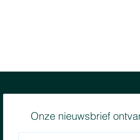
Onze nieuwsbrief ontv
Nieuwsbrie
Nieuwsbrief November