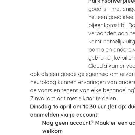
Parkinsonverplee
goed is - met eni
het een goed idee
bijeenkomst bij Ro
verbonden aan het
komt namelijk uit
pomp en andere w
gebruikelijke pille
Claudia kan er vee
ook als een goede gelegenheid om ervaring
neuroloog kunnen ervaringen van anderen
de voors en tegens van elke behandeling?
Zinvol om dat met elkaar te delen.   
Dinsdag 16 april om 10.30 uur (let op: d
aanmelden via je account. 
Nog geen account? Maak er een aa
	welkom