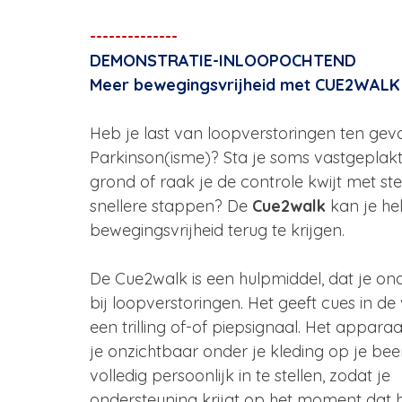
--------------
DEMONSTRATIE-INLOOPOCHTEND
Meer bewegingsvrijheid met CUE2WALK
Heb je last van loopverstoringen ten gev
Parkinson(isme)? Sta je soms vastgeplak
grond of raak je de controle kwijt met st
snellere stappen? De 
Cue2walk
 kan je he
bewegingsvrijheid terug te krijgen.
De Cue2walk is een hulpmiddel, dat je on
bij loopverstoringen. Het geeft cues in d
een trilling of-of piepsignaal
. 
Het apparaa
je onzichtbaar onder je kleding op je been
volledig persoonlijk in te stellen, zodat je 
ondersteuning krijgt op het moment dat he