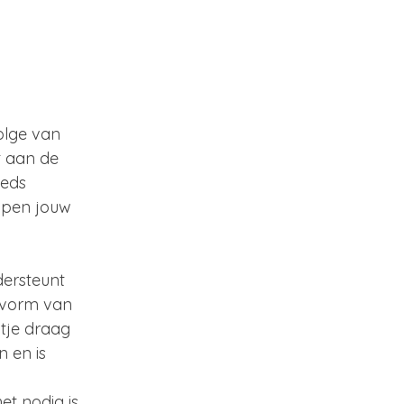
olge van 
t aan de 
eeds 
lpen jouw 
dersteunt 
e vorm van 
tje draag 
 en is 
t nodig is. 