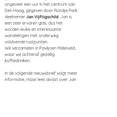
ongeveer een uur in het centrum van 
Den Haag, gegeven door Rondje Park 
deelnemer 
Jan Vijftigschild
. Jan is 
een zeer ervaren gids, dus het 
worden leuke en interessante 
wandelingen met onderweg 
voldoende rustpunten. 
We verzamelen in Paviljoen Malieveld, 
waar we achteraf gezellig 
koffiedrinken.
In de volgende nieuwsbrief volgt meer 
informatie, maar lees alvast over Jan 
op 
www.touristguideholland.nl
.
Handige Schrijfcursus  
Voor wie zijn of haar handschrift te 