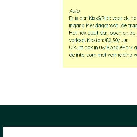
Auto
Er is een Kiss&Ride voor de h
ingang Mesdagstraat (de trap n
Het hek gaat dan open en de p
verlaat. Kosten: €2,50/uur. 
​U kunt ook in uw RondjePark 
de intercom met vermelding v