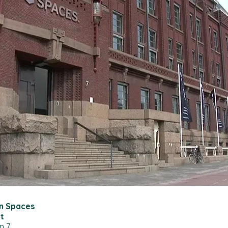
an Spaces
nt
an 7