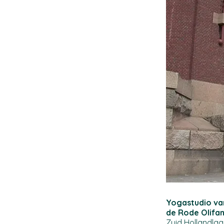
Yogastudio v
de Rode Olifa
Zuid Hollandla