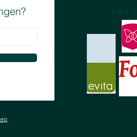
angen?
Met d
oep