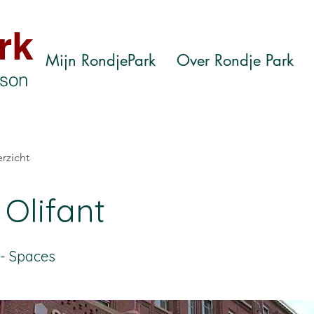
rk
Mijn RondjePark
Over Rondje Park
nson
rzicht
Olifant
t- Spaces